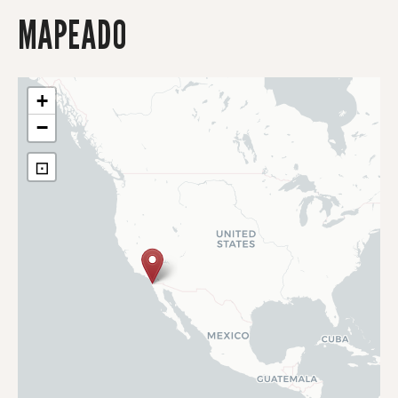
MAPEADO
+
−
⊡