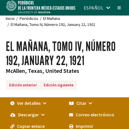
ESPAÑOL
Inicio
Periódicos
El Mañana
El Mañana, Tomo IV, Número 192, January 22, 1921
EL MAÑANA, TOMO IV, NÚMERO
192, JANUARY 22, 1921
McAllen, Texas, United States
Edición anterior
Edición siguiente
Ver detalles
Citar
Descargar
Correo electrónico
Copiar enlace
Imprimir