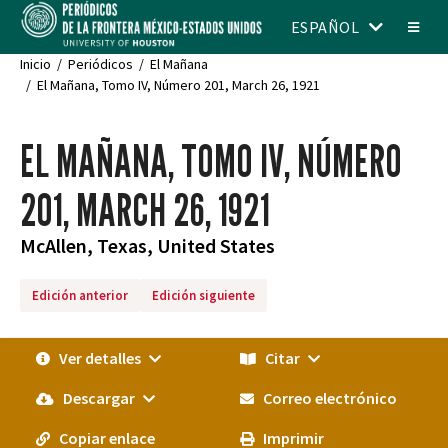
ESPAÑOL
Inicio
Periódicos
El Mañana
El Mañana, Tomo IV, Número 201, March 26, 1921
EL MAÑANA, TOMO IV, NÚMERO
201, MARCH 26, 1921
McAllen, Texas, United States
Edición anterior
Edición siguiente
Ver detalles
Citar
Descargar
Correo electrónico
Copiar enlace
Imprimir