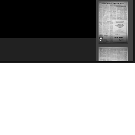
7
8
po
Página social