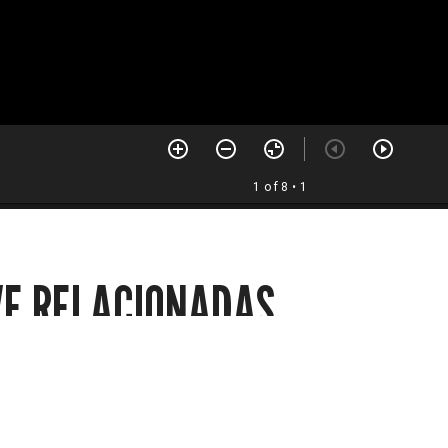
1 of 8
• 1
VE RELACIONADAS
Noticias internacionales
Horósco