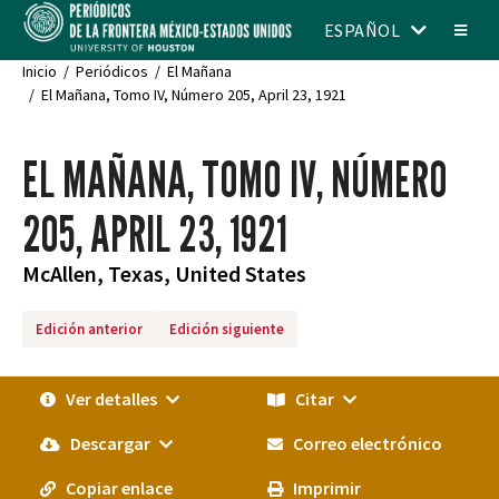
ESPAÑOL
Inicio
Periódicos
El Mañana
El Mañana, Tomo IV, Número 205, April 23, 1921
EL MAÑANA, TOMO IV, NÚMERO
205, APRIL 23, 1921
McAllen, Texas, United States
Edición anterior
Edición siguiente
Ver detalles
Citar
Descargar
Correo electrónico
Copiar enlace
Imprimir