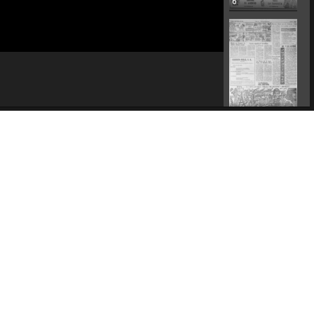
6
7
8
Caricatura política