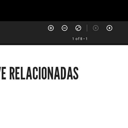
1 of 8
• 1
VE RELACIONADAS
Noticias internacionales
Deportes
Horóscopo
Avisos locales