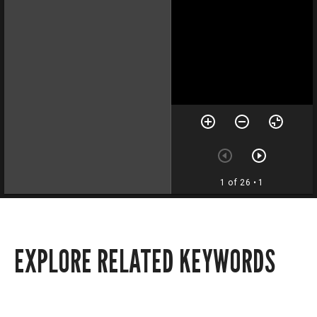
1 of 26
• 1
EXPLORE RELATED KEYWORDS
Carrancism
historical photography