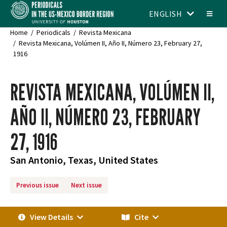
ENGLISH
Home
Periodicals
Revista Mexicana
Revista Mexicana, Volúmen II, Año II, Número 23, February 27,
1916
REVISTA MEXICANA, VOLÚMEN II,
AÑO II, NÚMERO 23, FEBRUARY
27, 1916
San Antonio, Texas, United States
Previous issue
Next issue
View Details
Cite